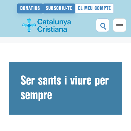
DONATIUS
SUBSCRIU-TE
EL MEU COMPTE
Vés
al
contingut
Ser sants i viure per
sempre