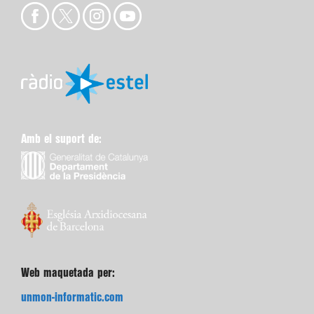
Amb el suport de:
Web maquetada per:
unmon-informatic.com