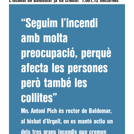
L'incendi de Baldomar ja ha cremat 1.001,12 hectàrees
“Seguim l’incendi
amb molta
preocupació, perquè
afecta les persones
però també les
collites”
Mn. Antoni Pich és rector de Baldomar,
al bisbat d’Urgell, on es manté actiu un
dels tres grans incendis que cremen