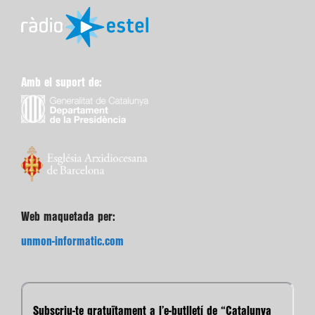
Amb el suport de:
Web maquetada per:
unmon-informatic.com
Subscriu-te gratuïtament a l’e-butlletí de “Catalunya