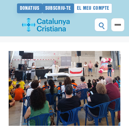
DONATIUS
SUBSCRIU-TE
EL MEU COMPTE
Vés
al
contingut