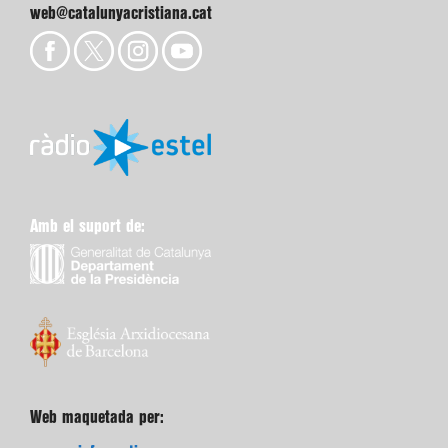
web@catalunyacristiana.cat
Amb el suport de:
Web maquetada per: