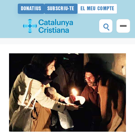
DONATIUS
SUBSCRIU-TE
EL MEU COMPTE
Vés
al
contingut