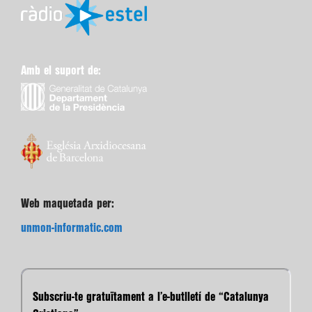
Amb el suport de:
Web maquetada per:
unmon-informatic.com
Subscriu-te gratuïtament a l’e-butlletí de “Catalunya