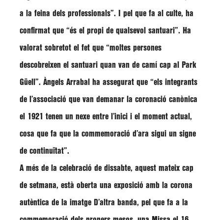
a la feina dels professionals”
. I pel que fa al culte, ha
confirmat que
“és el propi de qualsevol santuari”.
Ha
valorat sobretot el fet que
“moltes persones
descobreixen el santuari quan van de camí cap al Park
Güell”
. Àngels Arrabal ha assegurat que
“els integrants
de l’associació que van demanar la coronació canònica
el 1921 tenen un nexe entre l’inici i el moment actual,
cosa que fa que la commemoració d’ara sigui un signe
de continuïtat”
.
A més de la celebració de dissabte, aquest mateix cap
de setmana, està oberta una exposició amb la corona
autèntica de la imatge D’altra banda, pel que fa a la
commemoració dels propers mesos, una Missa el 16