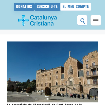
DONATIUS
SUBSCRIU-TE
EL MEU COMPTE
Vés
al
contingut