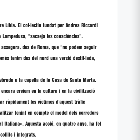
 Líbia. El col·lectiu fundat per Andrea Riccardi
a a Lampedusa,
“sacseja les consciències”
.
i assegura, des de Roma, que
“no podem seguir
omés tenim des del nord una versió destil·lada,
lebrada a la capella de la Casa de Santa Marta.
ncara creiem en la cultura i en la civilització
ar ràpidament les víctimes d’aquest tràfic
alitzar tenint en compte el model dels corredors
l Italiana»
. Aquesta acció, en quatre anys, ha fet
ollits i integrats.