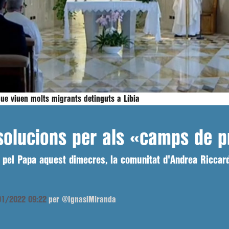
ue viuen molts migrants detinguts a Líbia
solucions per als «camps de p
a pel Papa aquest dimecres, la comunitat d'Andrea Riccar
/01/2022 09:22
per @IgnasiMiranda