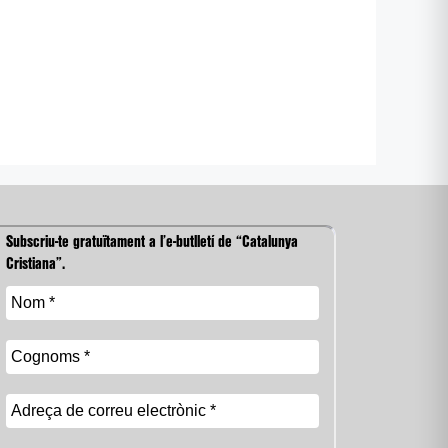
Subscriu-te gratuïtament a l’e-butlletí de “Catalunya
Cristiana”.