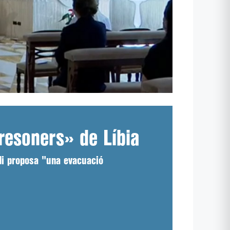
resoners» de Líbia
di proposa "una evacuació