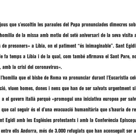
us que s’escoltin les paraules del Papa pronunciades dimecres sobre
 homilia de la missa amb motiu del setè aniversari de la seva visit
 de presoners»
a Líbia, on el patiment
“és inimaginable”
. Sant Egid
 de fa temps a Líbia i de la qual, com també afirmava el Sant Pare, n
, amb la crisi del coronavirus»
.
l’homilia que el bisbe de Roma va pronunciar durant l’Eucaristia ce
ció, viuen homes, dones i nens que han de ser salvats urgentment si e
da a el govern italià perquè
«promogui una iniciativa europea per salv
 que cal seguir és el d’una evacuació humanitària que s’hauria de re
nt Egidi amb les Esglésies protestants i amb la Conferència Episcopa
, entre ells Andorra, més de 3.000 refugiats que han aconseguit ser ac