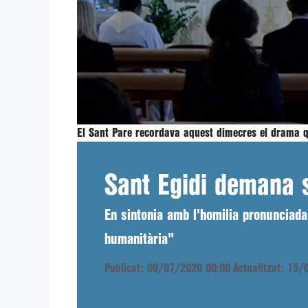
El Sant Pare recordava aquest dimecres el drama q
Sant Egidi demana 
En sintonia amb l'homilia pronunciad
humanitària"
Publicat: 09/07/2020 00:00
Actualitzat: 15