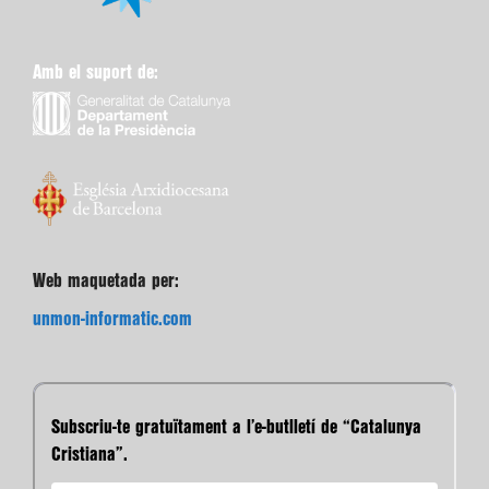
Amb el suport de:
Web maquetada per:
unmon-informatic.com
Subscriu-te gratuïtament a l’e-butlletí de “Catalunya
Cristiana”.