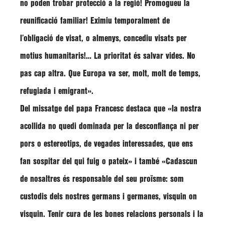
no poden trobar protecció a la regió! Promogueu la
reunificació familiar! Eximiu temporalment de
l’obligació de visat, o almenys, concediu visats per
motius humanitaris!… La prioritat és salvar vides. No
pas cap altra. Que Europa va ser, molt, molt de temps,
refugiada i emigrant».
Del missatge del papa Francesc destaca que «la nostra
acollida no quedi dominada per la desconfiança ni per
pors o estereotips, de vegades interessades, que ens
fan sospitar del qui fuig o pateix» i també «Cadascun
de nosaltres és responsable del seu proïsme: som
custodis dels nostres germans i germanes, visquin on
visquin. Tenir cura de les bones relacions personals i la