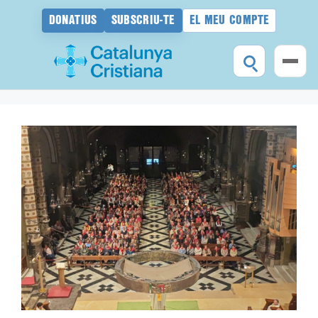
DONATIUS
SUBSCRIU-TE
EL MEU COMPTE
Vés
al
contingut