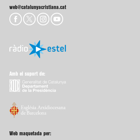
web@catalunyacristiana.cat
Amb el suport de:
Web maquetada per: