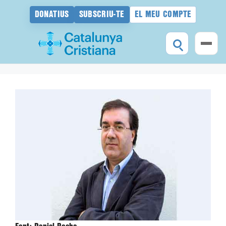
DONATIUS
SUBSCRIU-TE
EL MEU COMPTE
Vés
al
contingut