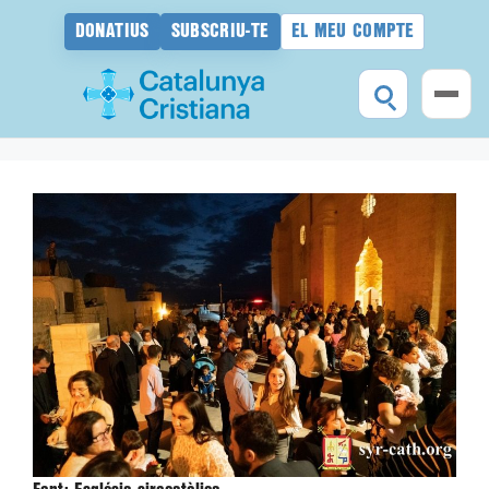
DONATIUS
SUBSCRIU-TE
EL MEU COMPTE
Vés
al
contingut