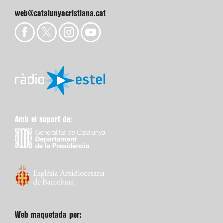
web@catalunyacristiana.cat
Amb el suport de:
Web maquetada per: