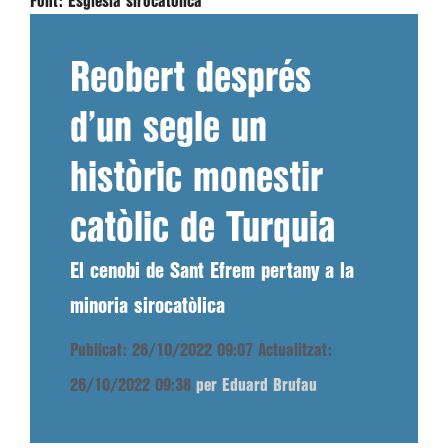
Font:
Església sirocatòlica
Reobert després
d’un segle un
històric monestir
catòlic de Turquia
El cenobi de Sant Efrem pertany a la
minoria sirocatòlica
Publicat: 26/10/2022 09:07
Actualitzat:
26/10/2022 09:38
per Eduard Brufau