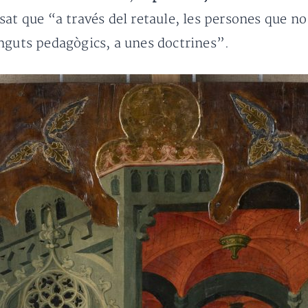
at que “a través del retaule, les persones que no 
nguts pedagògics, a unes doctrines”.