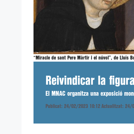
“Miracle de sant Pere Màrtir i el núvol”, de Lluís 
Reivindicar la figur
El MNAC organitza una exposició monog
Publicat: 24/02/2023 10:12
Actualitzat: 24