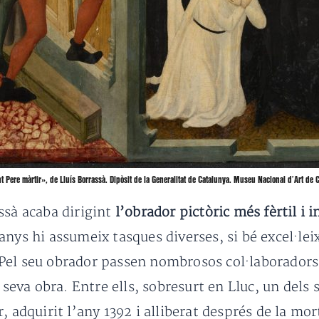
nt Pere màrtir», de Lluís Borrassà. Dipòsit de la Generalitat de Catalunya. Museu Nacional d’Art de 
ssà acaba dirigint
l’obrador pictòric més fèrtil i 
 anys hi assumeix tasques diverses, si bé excel·lei
el seu obrador passen nombrosos col·laboradors i
a seva obra. Entre ells, sobresurt en Lluc, un dels
, adquirit l’any 1392 i alliberat després de la mor