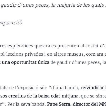
gaudir d’unes peces, la majoria de les quals 
xposició)
ures esplèndides que ara es presenten al costat d’a
ol·leccions privades i en altres museus, com ara 
s
una oportunitat única
de gaudir d’unes peces, la
tals de l’exposició són “d’una banda,
reivindicar 
ssos creatius de la baixa edat mitjan
a, que se sint
ar”. Per la seva banda,
Pepe Serra, director del M