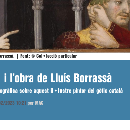
Borrassà. |
Font:
© Col•lecció particular
a i l’obra de Lluís Borrassà
ràfica sobre aquest il•lustre pintor del gòtic català
/02/2023 10:21
per MAC