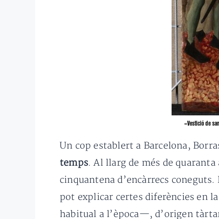
«Vestició de sa
Un cop establert a Barcelona, Borra
temps
. Al llarg de més de quaranta
cinquantena d’encàrrecs coneguts. P
pot explicar certes diferències en l
habitual a l’època—, d’origen tàrtar