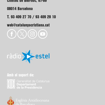
Comtes de Bell-lloc, 67-69
08014 Barcelona
T. 93 409 27 70 / 93 409 28 10
web@catalunyacristiana.cat
Amb el suport de: