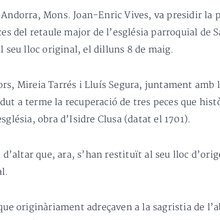
’Andorra, Mons. Joan-Enric Vives, va presidir la p
ces del retaule major de l’església parroquial de
 seu lloc original, el dilluns 8 de maig.
ors, Mireia Tarrés i Lluís Segura, juntament amb 
dut a terme la recuperació de tres peces que his
sglésia, obra d’Isidre Clusa (datat el 1701).
 d’altar que, ara, s’han restituït al seu lloc d’or
l.
que originàriament adreçaven a la sagristia de l’ab