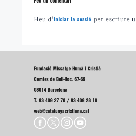
Feu un comentari
Heu d'
per escriure 
iniciar la sessió
Fundació Missatge Humà i Cristià
Comtes de Bell-lloc, 67-69
08014 Barcelona
T. 93 409 27 70 / 93 409 28 10
web@catalunyacristiana.cat