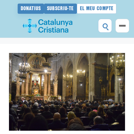
DONATIUS
SUBSCRIU-TE
EL MEU COMPTE
Vés
al
contingut