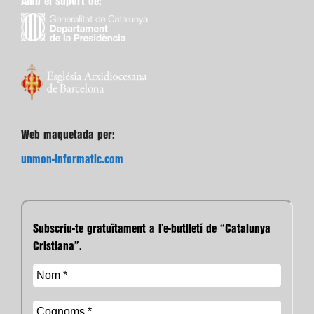
Amb el suport de:
Web maquetada per:
unmon-informatic.com
Subscriu-te gratuïtament a l’e-butlletí de “Catalunya
Cristiana”.