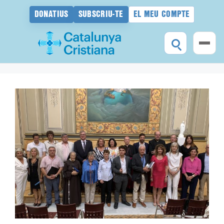
DONATIUS
SUBSCRIU-TE
EL MEU COMPTE
Vés
al
contingut