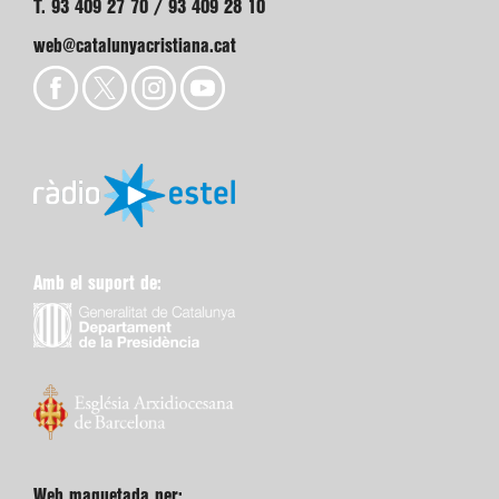
T. 93 409 27 70 / 93 409 28 10
web@catalunyacristiana.cat
Amb el suport de:
Web maquetada per: