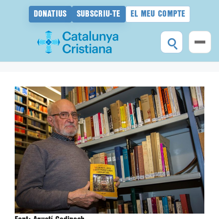
DONATIUS
SUBSCRIU-TE
EL MEU COMPTE
Vés
al
contingut