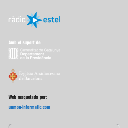
Amb el suport de:
Web maquetada per:
unmon-informatic.com