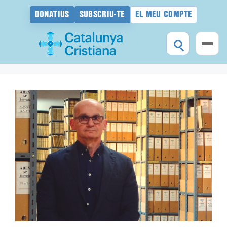
DONATIUS
SUBSCRIU-TE
EL MEU COMPTE
Vés
al
contingut