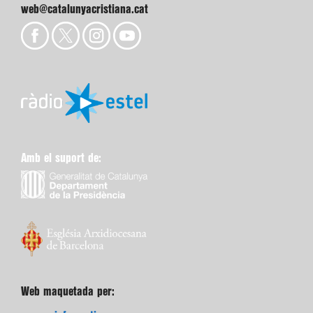
web@catalunyacristiana.cat
Amb el suport de:
Web maquetada per: