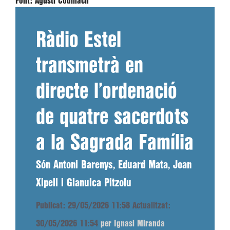
Font:
Agustí Codinach
Ràdio Estel
transmetrà en
directe l’ordenació
de quatre sacerdots
a la Sagrada Família
Són Antoni Barenys, Eduard Mata, Joan
Xipell i Gianulca Pitzolu
Publicat: 29/05/2026 11:58
Actualitzat:
30/05/2026 11:54
per Ignasi Miranda