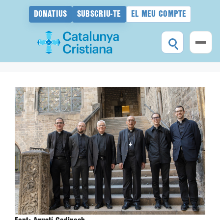
DONATIUS
SUBSCRIU-TE
EL MEU COMPTE
Vés
al
contingut