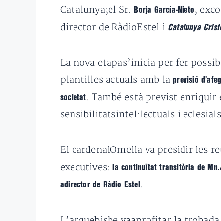
Catalunya;el Sr.
, exc
Borja García-Nieto
director de RàdioEstel i
Catalunya Crist
La nova etapas’inicia per fer poss
plantilles actuals amb la
previsió d’afe
. També està previst enriquir 
societat
sensibilitatsintel·lectuals i eclesials
El cardenalOmella va presidir les r
executives:
la continuïtat transitòria de M
.
adirector de Ràdio Estel
L’arquebisbe vaaprofitar la trobada