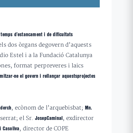
n temps d’estancament i de dificultats
 els dos òrgans degovern d’aquests
io Estel i a la Fundació Catalunya
ones, format perpreveres i laics
mitzar-ne el govern i rellançar aquestsprojectes
, ecònom de l’arquebisbat;
derch
Mn.
errat; el Sr.
, exdirector
JosepCaminal
, director de COPE
i Casoliva