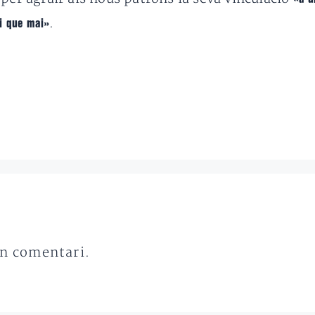
.
ri que mai»
un comentari.