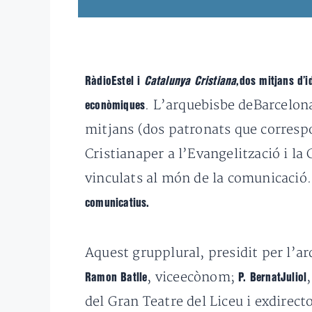
RàdioEstel i
Catalunya Cristiana
,dos mitjans d’i
. L’arquebisbe deBarcelona
econòmiques
mitjans (dos patronats que correspo
Cristianaper a l’Evangelització i la
vinculats al món de la comunicació
comunicatius.
Aquest grupplural, presidit per l’a
, viceecònom;
Ramon Batlle
P. BernatJuliol
del Gran Teatre del Liceu i exdirec