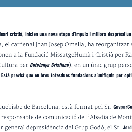
deari cristià, inicien una nova etapa d’impuls i millora desprésd’u
, el cardenal Joan Josep Omella, ha reorganitzat
nen a la Fundació MissatgeHumà i Cristià per Ràd
 Cultura per
), en un únic grup pers
Catalunya Cristiana
.
Està previst que en breu totesdues fundacions s’unifiquin per opti
rquebisbe de Barcelona, està format pel Sr.
GasparCo
, responsable de comunicació de l’Abadia de Monts
tor general depresidència del Grup Godó; el Sr.
Jord