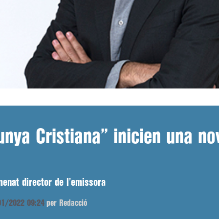
lunya Cristiana” inicien una n
menat director de l’emissora
/01/2022 09:24
per Redacció