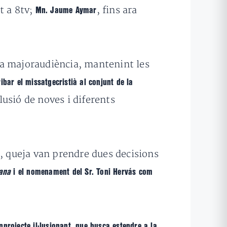
t a 8tv;
, fins ara
Mn. Jaume Aymar
na majoraudiència, mantenint les
ibar el missatgecristià al conjunt de la
lusió de noves i diferents
s, queja van prendre dues decisions
iana
i el nomenament del Sr. Toni Hervás com
nprojecte il·lusionant, que busca estendre a la