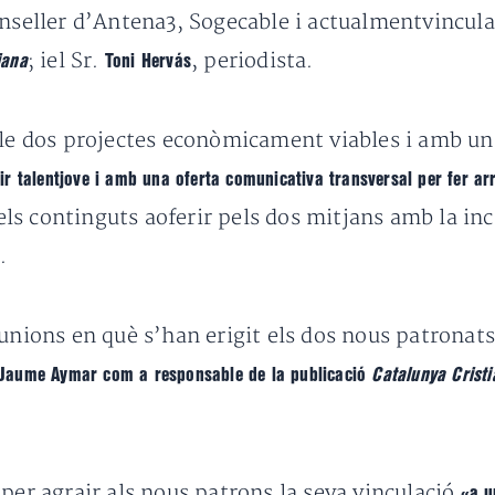
onseller d’Antena3, Sogecable i actualmentvincula
; iel Sr.
, periodista.
iana
Toni Hervás
ible dos projectes econòmicament viables i amb u
gir talentjove i amb una oferta comunicativa transversal per fer arr
els continguts aoferir pels dos mitjans amb la inc
.
eunions en què s’han erigit els dos nous patronat
n.Jaume Aymar com a responsable de la publicació
Catalunya Crist
 per agrair als nous patrons la seva vinculació
«a u