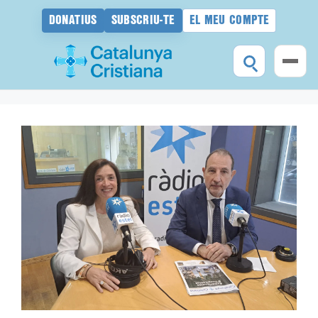
DONATIUS
SUBSCRIU-TE
EL MEU COMPTE
Vés
al
contingut