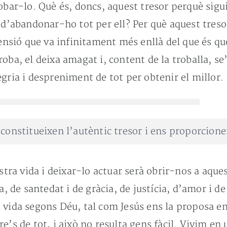
obar-lo. Què és, doncs, aquest tresor perquè sigui
 d’abandonar-ho tot per ell? Per què aquest tresor
sió que va infinitament més enllà del que és quo
oba, el deixa amagat i, content de la troballa, se
gria i despreniment de tot per obtenir el millor.
 constitueixen l’autèntic tresor i ens proporcione
ostra vida i deixar-lo actuar serà obrir-nos a aque
da, de santedat i de gràcia, de justícia, d’amor i 
vida segons Déu, tal com Jesús ens la proposa en 
e’s de tot, i això no resulta gens fàcil. Vivim e