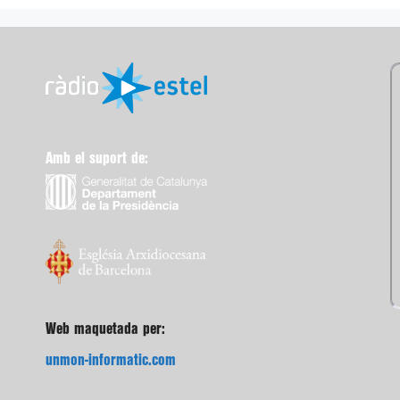
Amb el suport de:
Web maquetada per:
unmon-informatic.com