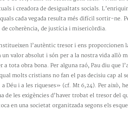
tuals i creadora de desigualtats socials. L’enriq
als cada vegada resulta més difícil sortir-ne. Pe
 de coherència, de justícia i misericòrdia.
nstitueixen l’autèntic tresor i ens proporcionen l
 un valor absolut i són per a la nostra vida allò
 a tota obra bona. Per alguna raó, Pau diu que l’am
qual molts cristians no fan el pas decisiu cap al 
 Déu i a les riqueses» (cf. Mt 6,24). Per això, he
 de les exigències d’haver trobat el tresor del qu
rtoca en una societat organitzada segons els esque