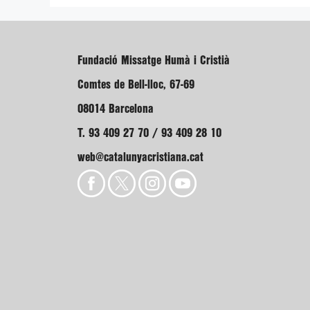
Fundació Missatge Humà i Cristià
Comtes de Bell-lloc, 67-69
08014 Barcelona
T. 93 409 27 70 / 93 409 28 10
web@catalunyacristiana.cat