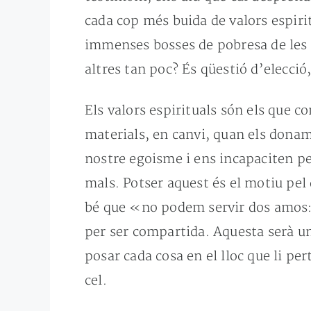
cada cop més buida de valors espiri
immenses bosses de pobresa de les qu
altres tan poc? És qüestió d’elecció,
Els valors espirituals són els que co
materials, en canvi, quan els donam
nostre egoisme i ens incapaciten per
mals. Potser aquest és el motiu pel 
bé que «no podem servir dos amos: a
per ser compartida. Aquesta serà una
posar cada cosa en el lloc que li pe
cel.