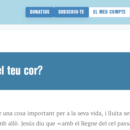
DONATIUS
SUBSCRIU-TE
EL MEU COMPTE
el teu cor?
una cosa important per a la seva vida, i lluita s
amb allò. Jesús diu que «amb el Regne del cel pa