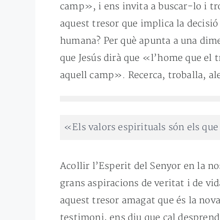
camp», i ens invita a buscar-lo i tr
aquest tresor que implica la decisió
humana? Per què apunta a una dimen
que Jesús dirà que «l’home que el tr
aquell camp». Recerca, troballa, ale
«Els valors espirituals són els que
Acollir l’Esperit del Senyor en la n
grans aspiracions de veritat i de vi
aquest tresor amagat que és la nova 
testimoni, ens diu que cal desprendr