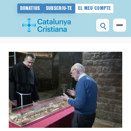
DONATIUS
SUBSCRIU-TE
EL MEU COMPTE
Vés
al
contingut