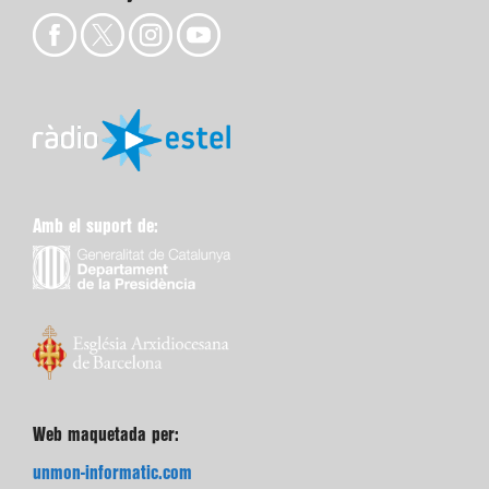
Amb el suport de:
Web maquetada per:
unmon-informatic.com