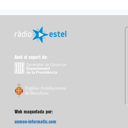
Amb el suport de:
Web maquetada per:
unmon-informatic.com