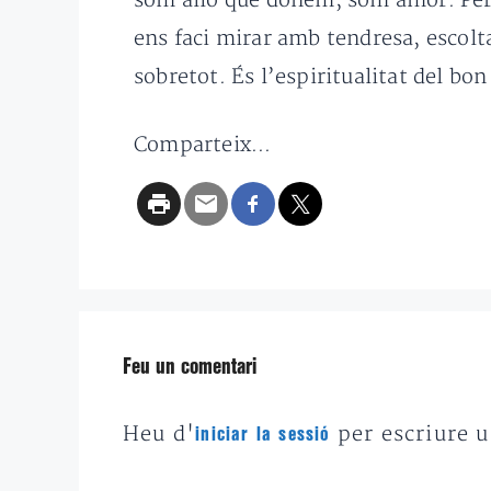
som allò que donem, som amor. Per 
ens faci mirar amb tendresa, escolt
sobretot. És l’espiritualitat del bo
Comparteix...
Feu un comentari
Heu d'
per escriure 
iniciar la sessió