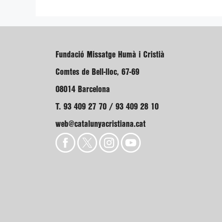
Fundació Missatge Humà i Cristià
Comtes de Bell-lloc, 67-69
08014 Barcelona
T. 93 409 27 70 / 93 409 28 10
web@catalunyacristiana.cat