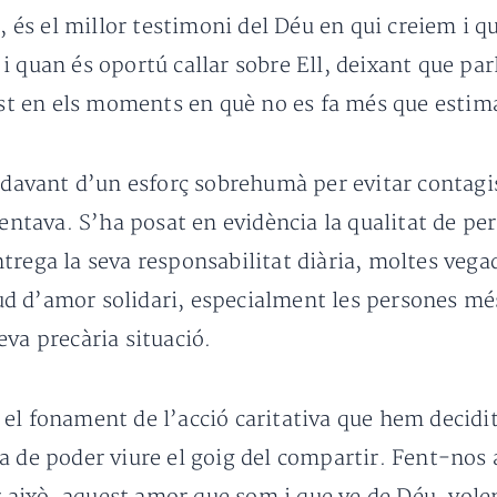
t, és el millor testimoni del Déu en qui creiem i q
i quan és oportú callar sobre Ell, deixant que pa
ust en els moments en què no es fa més que estima
 davant d’un esforç sobrehumà per evitar contagis
sentava. S’ha posat en evidència la qualitat de per
trega la seva responsabilitat diària, moltes veg
d d’amor solidari, especialment les persones més
eva precària situació.
el fonament de l’acció caritativa que hem decidit
a de poder viure el goig del compartir. Fent-nos