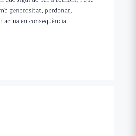
 que sigui do per a tothom, i que
 amb generositat, perdonar,
t i actua en conseqüència.