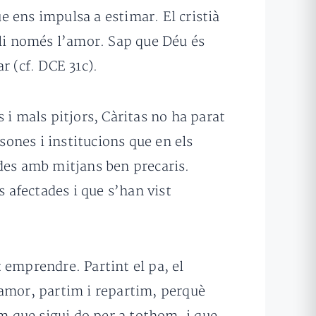
ue ens impulsa a estimar. El cristià
rli només l’amor. Sap que Déu és
r (cf. DCE 31c).
 i mals pitjors, Càritas no ha parat
sones i institucions que en els
ades amb mitjans ben precaris.
 afectades i que s’han vist
 emprendre. Partint el pa, el
 amor, partim i repartim, perquè