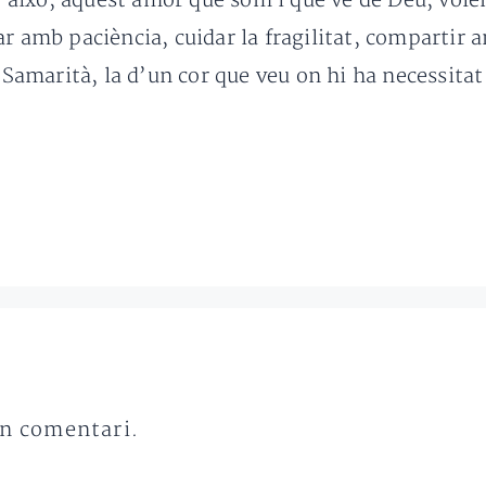
això, aquest amor que som i que ve de Déu, volem
ar amb paciència, cuidar la fragilitat, compartir
n Samarità, la d’un cor que veu on hi ha necessita
un comentari.