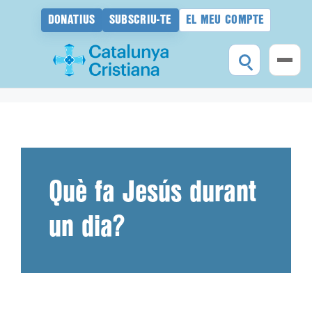
DONATIUS
SUBSCRIU-TE
EL MEU COMPTE
Vés
al
contingut
Què fa Jesús durant
un dia?