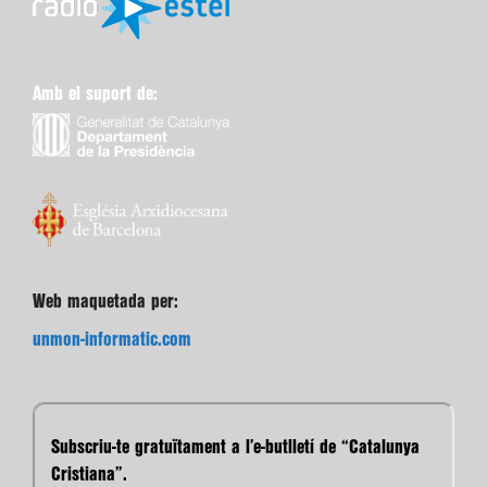
Amb el suport de:
Web maquetada per:
unmon-informatic.com
Subscriu-te gratuïtament a l’e-butlletí de “Catalunya
Cristiana”.