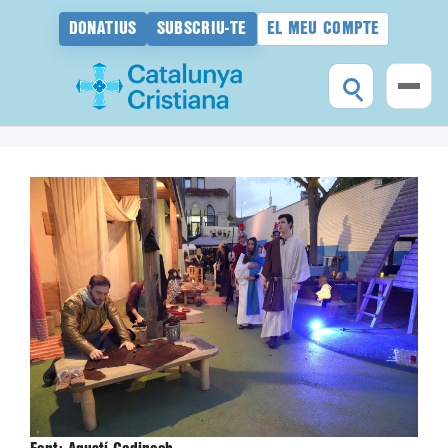
DONATIUS
SUBSCRIU-TE
EL MEU COMPTE
Vés
al
contingut