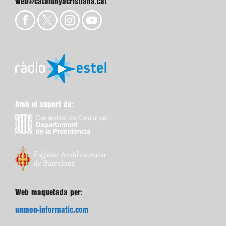
web@catalunyacristiana.cat
Amb el suport de:
Web maquetada per:
unmon-informatic.com