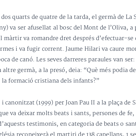
e dos quarts de quatre de la tarda, el germà de La 
ny) va ser afusellat al bosc del Mont de l’Oliva, 
el màrtir va romandre dret després d’efectuar-se d
 armes i va fugir corrent. Jaume Hilari va caure m
 boca de canó. Les seves darreres paraules van ser:
ltre germà, a la presó, deia: “Què més podia desi
a la formació cristiana dels infants?”
 i canonitzat (1999) per Joan Pau II a la plaça de S
 que va deixar molts beats i sants, persones de fe,
g d’aquests testimonis, en categoria de beats o sa
lésia reconeixerà el martiri de 138 capellans, 1 s