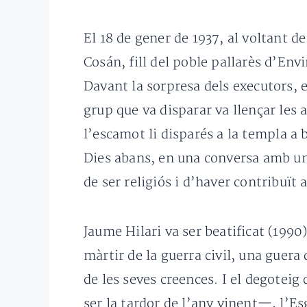
El 18 de gener de 1937, al voltant d
Cosán, fill del poble pallarès d’Envi
Davant la sorpresa dels executors, 
grup que va disparar va llençar les
l’escamot li disparés a la templa a
Dies abans, en una conversa amb un a
de ser religiós i d’haver contribuït 
Jaume Hilari va ser beatificat (1990)
màrtir de la guerra civil, una guera
de les seves creences. I el degotei
ser la tardor de l’any vinent—, l’Esg