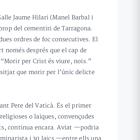
Salle Jaume Hilari (Manel Barbal i
a prop del cementiri de Tarragona.
ues ordres de foc consecutives. El
ort només després que el cap de
 “Morir per Crist és viure, nois.”
tjar que morir per l’únic delicte
ant Pere del Vaticà. És el primer
 religioses o laiques, convençudes
nts, continua encara. Aviat —podria
eminarista i 30 laics —entre ells una