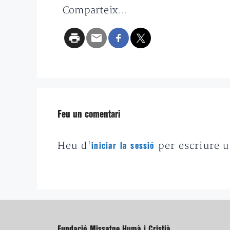
Comparteix...
Feu un comentari
Heu d'
per escriure 
iniciar la sessió
Fundació Missatge Humà i Cristià