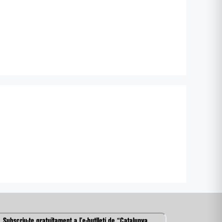
Subscriu-te gratuïtament a l’e-butlletí de “Catalunya