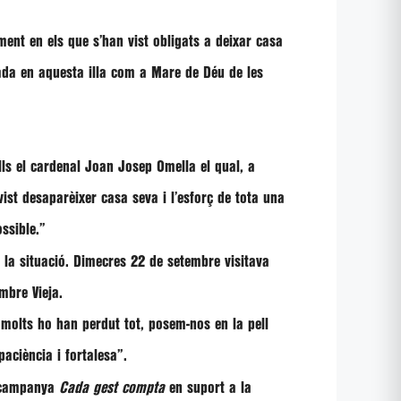
ment en els que s’han vist obligats a
deixar casa
ada en aquesta illa com a Mare de Déu de les
lls el cardenal
Joan Josep Omella
el qual, a
ist desaparèixer casa seva i l’esforç de tota una
ssible.”
 la
situació
.
Dimecres 22 de setembre visitava
mbre Vieja.
 “molts ho han perdut tot,
posem-nos en la pell
aciència i fortalesa”.
campanya
Cada gest compta
en suport a la