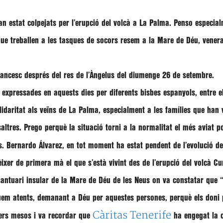
han estat
colpejats
per l’erupció del
volcà
a
La Palma
. Penso especial
que treballen a les tasques de socors resem a la Mare de Déu, vener
rancesc
després del res de l’Àngelus del diumenge 26 de setembre.
s
expressades en aquests dies per diferents bisbes espanyols, entre e
lidaritat
als veïns de La Palma, especialment a les famílies que han v
tres. Prego perquè la situació torni a la normalitat el més aviat po
s.
Bernardo Álvarez
, en tot moment ha estat
pendent
de
l’evolució
de
ixer de primera mà el que s’està vivint des de l’erupció del volcà Cu
 santuari insular de la Mare de Déu de les Neus on va constatar que
uem atents
, demanant a Déu per aquestes persones, perquè els doni p
Càritas Tenerife
pers mesos
i va recordar que
ha engegat la