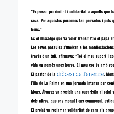
“Expresso
proximitat i solidaritat
a aquells que 
seva
. Per aquestes persones tan provades i pels 
Neus.”
És el
missatge
que va voler transmetre el
papa F
Les seves paraules s’uneixen a les
manifestacion
través d’un tuit, afirmava: “Tot el meu
suport
i
so
vida en només unes hores. El meu cor és amb vosal
diòcesi de Tenerife
El
pastor
de la
, Mon
l’illa de
La Palma
en una
jornada intensa
per conè
Mons. Álvarez va presidir una eucaristia al reial
dels altres
, que ens mogui i ens commogui,
estig
El prelat va reclamar
solidaritat de cara als pro