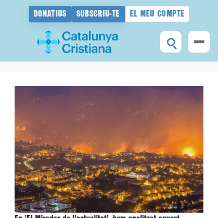
DONATIUS
SUBSCRIU-TE
EL MEU COMPTE
Vés
al
contingut