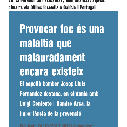
En 'El Mirador de l'actualitat', hem analitzat aquest
dimarts els últims incendis a Galícia i Portugal
Provocar foc és una
malaltia que
malauradament
encara existeix
El capellà bomber Josep-Lluís
Fernández destaca, en sintonia amb
Luigi Contento i Ramiro Arca, la
importància de la prevenció
Publicat: 24/10/2017 00:00
Actualitzat: