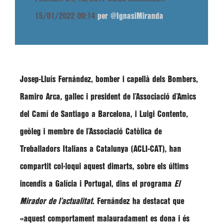
15/01/2022 09:14
per @IgnasiMiranda
Josep-Lluís Fernández
, bomber i capellà dels Bombers,
Ramiro Arca
, gallec i president de l’Associació d’Amics
del Camí de Santiago a Barcelona, i
Luigi Contento
,
geòleg i membre de l’Associació Catòlica de
Treballadors Italians a Catalunya (ACLI-CAT), han
compartit col·loqui aquest dimarts, sobre els últims
incendis a Galícia i Portugal, dins el programa
El
Mirador de l’actualitat
.
Fernández
ha destacat que
«aquest comportament malauradament es dona i és