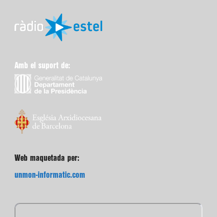
Amb el suport de:
Web maquetada per:
unmon-informatic.com