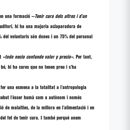
 en una formació —
Tenir cura dels altres i d’un
’auditori, hi ha una majoria aclaparadora de
66% del voluntaris són dones i un 75% del personal
nt
«todo necio confunde valor y precio»
. Per tant,
 bé,
hi ha cures que no tenen preu
i s’ha
fer una esmena a la totalitat a l’antropologia
oncebut l’ésser humà com a autònom i només
ó de malalties, de la millora en l’alimentació i en
del fet de tenir cura
. I també perquè anem