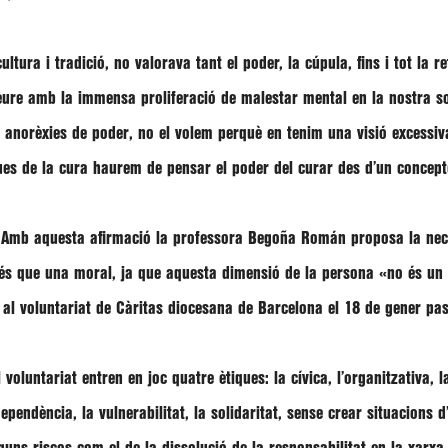
ura i tradició, no valorava tant el poder, la cúpula, fins i tot la re
veure amb la
immensa proliferació de malestar mental
en la nostra so
im anorèxies de
poder
, no el volem perquè en tenim una
visió excessi
ques de la cura haurem de pensar el poder del curar des d’un concep
» Amb aquesta afirmació la professora Begoña Román proposa la neces
és que una moral, ja que aquesta dimensió de la persona «no és un e
 al voluntariat de Càritas diocesana de Barcelona el 18 de gener pa
l
voluntariat entren en joc quatre ètiques
:
la cívica, l’organitzativa, 
dependència, la vulnerabilitat, la solidaritat, sense crear situacions 