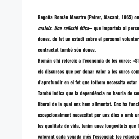
Begoña Román Maestre (Petrer, Alacant, 1965) om
mateix. Una reflexió ètica
— que imparteix al perso
dones, de fet un estudi sobre el personal voluntar
contractat també són dones.
Román s’hi refereix a l’
economia de les cures
: «S
els discursos que per donar valor a les cures co
d’aprofundir en el fet que
tothom necessita estar 
També indica que la
dependència
no hauria de ser
liberal de la qual ens hem alimentat. Ens ha fu
excepcionalment necessitat per uns dies o amb una v
les qualitats de vida, tenim unes longevitats que
valorant cada vegada més l’essencial: les relacion