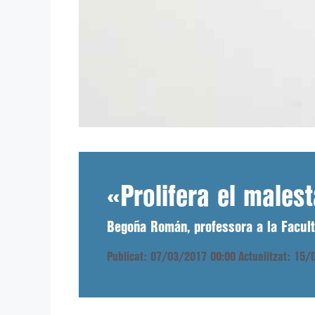
«Prolifera el males
Begoña Román, professora a la Faculta
Publicat: 07/03/2017 00:00
Actualitzat: 15