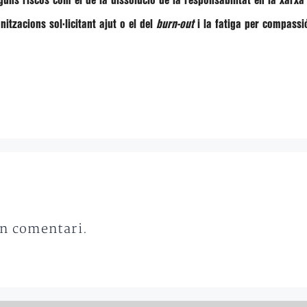
ns riscos com el de la dissolució de la responsabilitat en la xarxa o
anitzacions sol·licitant ajut o el del
burn-out
i la fatiga per compassi
un comentari.