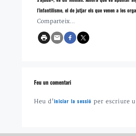
s’ajuda», va dir Román. Alhora que va apuntar algu
l’infantilisme, el de jutjar els que venen a les org
Comparteix...
Feu un comentari
Heu d'
per escriure 
iniciar la sessió