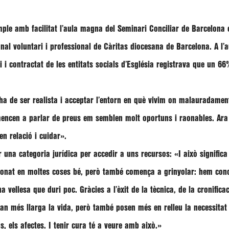
ple amb facilitat l’aula magna del Seminari Conciliar de Barcelona
nal voluntari i professional de
Càritas diocesana de Barcelona
. A l
i i contractat de les entitats socials d’Església registrava que un 
’ha de ser realista i acceptar l’entorn en què vivim on malauradame
mencen a parlar de preus em semblen molt oportuns i raonables. Ara
en relació i cuidar
».
 una categoria jurídica per accedir a uns recursos: «I això significa 
ncionat en moltes coses bé, però també comença a grinyolar: hem c
ellesa que duri poc. Gràcies a l’èxit de la tècnica, de la cronificaci
 fan més llarga la vida, però també posen més en relleu la
necessitat 
s, els afectes. I tenir cura té a veure amb això.»