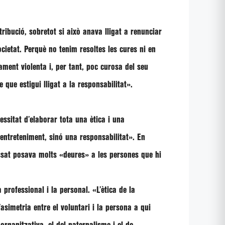
tribució, sobretot si això anava lligat a renunciar
cietat. Perquè no tenim resoltes les cures ni en
vament violenta
i, per tant, poc curosa del seu
te que estigui
lligat a la responsabilitat
».
sitat d’elaborar tota una ètica i una
ntreteniment, sinó una responsabilitat». En
ssat posava molts «deures» a les persones que hi
la professional i la personal
. «L’ètica de la
d’asimetria entre el voluntari i la persona a qui