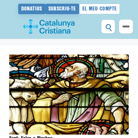
DONATIUS
SUBSCRIU-TE
EL MEU COMPTE
Vés
al
contingut