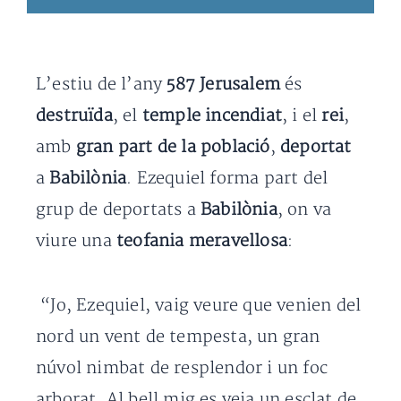
L’estiu de l’any
587 Jerusalem
és
destruïda
, el
temple incendiat
, i el
rei
,
amb
gran part de la població
,
deportat
a
Babilònia
. Ezequiel forma part del
grup de deportats a
Babilònia
, on va
viure una
teofania meravellosa
:
“Jo, Ezequiel, vaig veure que venien del
nord un vent de tempesta, un gran
núvol nimbat de resplendor i un foc
arborat. Al bell mig es veia un esclat de