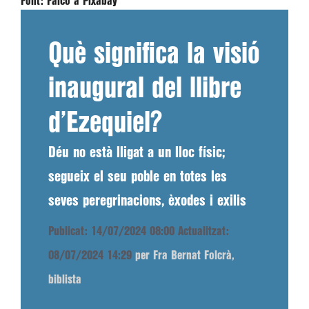
Font:
Falco a Pixabay
Què significa la visió
inaugural del llibre
d’Ezequiel?
Déu no està lligat a un lloc físic;
segueix el seu poble en totes les
seves peregrinacions, èxodes i exilis
Publicat: 14/07/2024 08:00
Actualitzat:
08/07/2024 14:29
per Fra Bernat Folcrà,
biblista