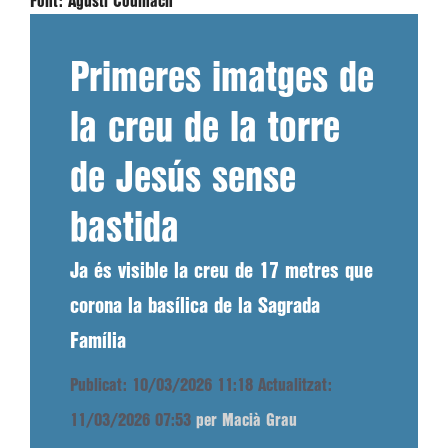
Font:
Agustí Codinach
Primeres imatges de
la creu de la torre
de Jesús sense
bastida
Ja és visible la creu de 17 metres que
corona la basílica de la Sagrada
Família
Publicat: 10/03/2026 11:18
Actualitzat:
11/03/2026 07:53
per Macià Grau