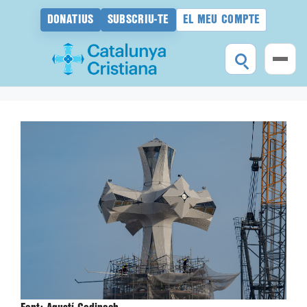
DONATIUS
SUBSCRIU-TE
EL MEU COMPTE
Vés
al
contingut