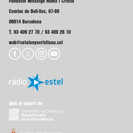
Fundació Missatge Humà i Cristià
Comtes de Bell-lloc, 67-69
08014 Barcelona
T. 93 409 27 70 / 93 409 28 10
web@catalunyacristiana.cat
Amb el suport de: