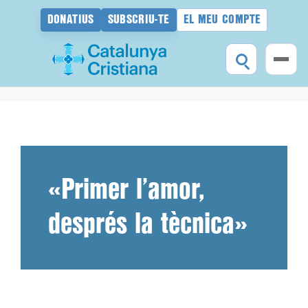
DONATIUS
SUBSCRIU-TE
EL MEU COMPTE
Vés
al
contingut
«Primer l’amor,
després la tècnica»