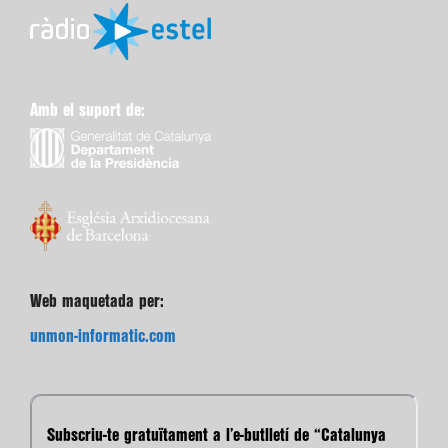
Amb el suport de:
Web maquetada per:
unmon-informatic.com
Subscriu-te gratuïtament a l’e-butlletí de “Catalunya