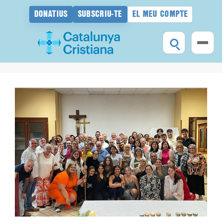
DONATIUS
SUBSCRIU-TE
EL MEU COMPTE
Vés
al
contingut