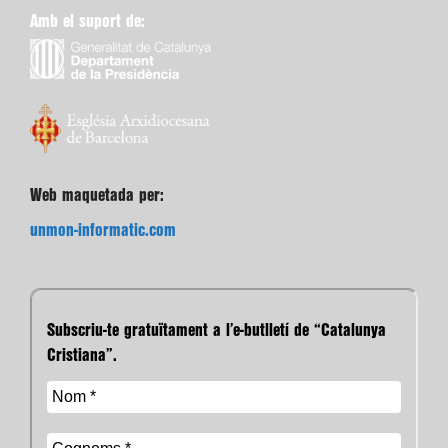
Amb el suport de:
Web maquetada per:
unmon-informatic.com
Subscriu-te gratuïtament a l’e-butlletí de “Catalunya
Cristiana”.