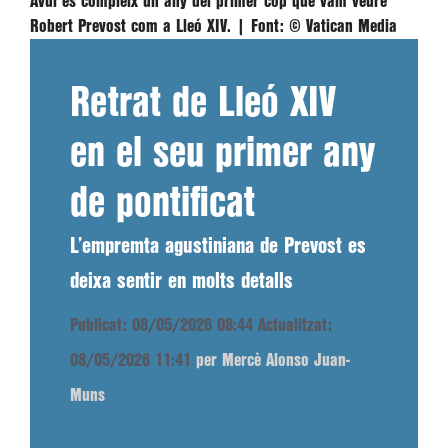
Avui es compleix un any del primer cop que vam veure
Robert Prevost com a Lleó XIV. |
Font:
© Vatican Media
Retrat de Lleó XIV
en el seu primer any
de pontificat
L’empremta agustiniana de Prevost es
deixa sentir en molts detalls
Publicat: 08/05/2026 08:44
Actualitzat:
08/05/2026 11:41
per Mercè Alonso Juan-
Muns