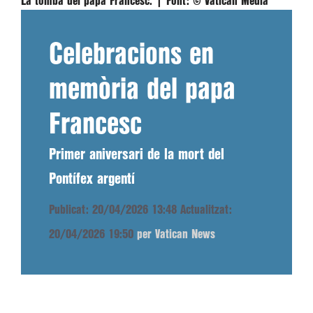
La tomba del papa Francesc. |
Font:
© Vatican Media
Celebracions en
memòria del papa
Francesc
Primer aniversari de la mort del
Pontífex argentí
Publicat: 20/04/2026 13:48
Actualitzat:
20/04/2026 19:50
per Vatican News