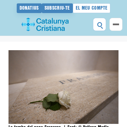
DONATIUS
SUBSCRIU-TE
EL MEU COMPTE
Vés
al
contingut