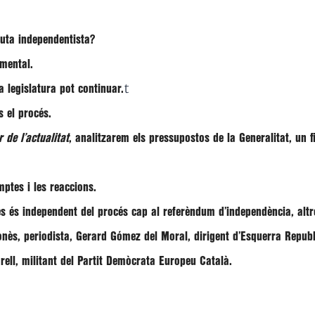
ruta independentista?
amental.
t
 legislatura pot continuar.
 el procés.
 de l’actualitat
, analitzarem
els pressupostos de la Generalitat, un f
mptes i les reaccions.
 és independent del procés cap al referèndum d’independència, altre
onès
, periodista,
Gerard Gómez del Moral
, dirigent d’Esquerra Repub
rell
, militant del Partit Demòcrata Europeu Català.