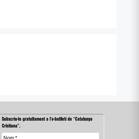
Subscriu-te gratuïtament a l’e-butlletí de “Catalunya
Cristiana”.