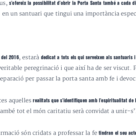
eus,
s’ofereix la possibilitat d’obrir la Porta Santa també a cada d
 o en un santuari que tingui una importància especi
, estarà
 del 2016
dedicat a tots els qui serveixen als santuaris 
itable peregrinació i que així ha de ser viscut. 
eparació per passar la porta santa amb fe i devoc
tes aquelles
realitats que s’identifiquen amb l’espiritualitat de
 També tot el món caritatiu serà convidat a unir-s
rmació són cridats a professar la fe
tindran el seu acte