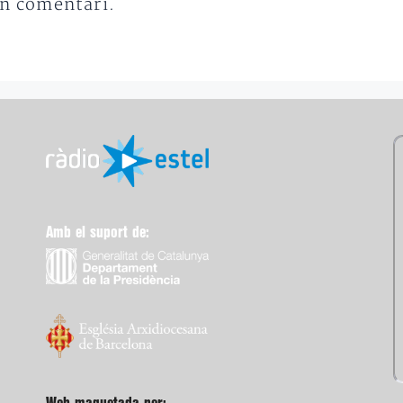
un comentari.
Amb el suport de: