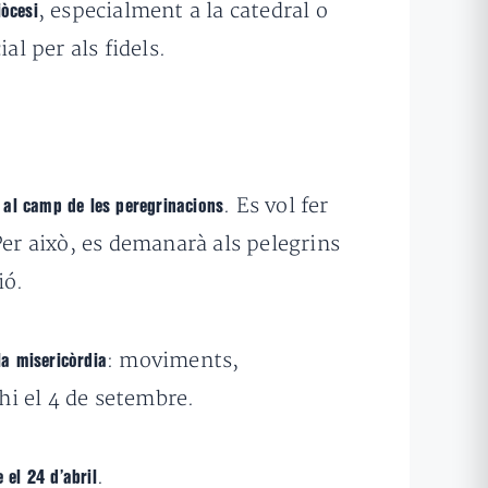
, especialment a la catedral o
iòcesi
al per als fidels.
. Es vol fer
i al camp de les peregrinacions
Per això, es demanarà als pelegrins
ió.
: moviments,
 la misericòrdia
’hi el 4 de setembre.
.
 el 24 d’abril