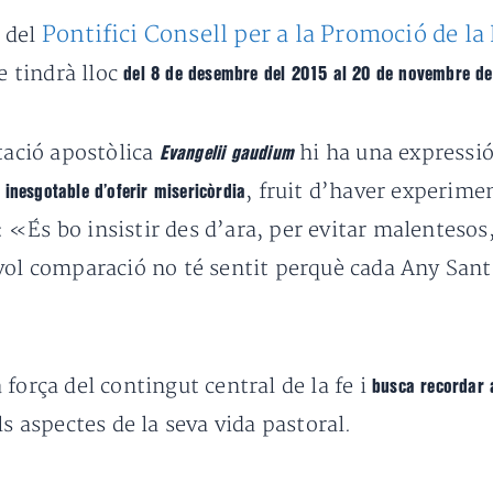
Pontifici Consell per a la Promoció de l
t del
e tindrà lloc
del 8 de desembre del 2015 al 20 de novembre de
tació apostòlica
hi ha una expressió 
Evangelii gaudium
, fruit d’haver experimen
 inesgotable d’oferir misericòrdia
t: «És bo insistir des d’ara, per evitar malenteso
vol comparació no té sentit perquè cada Any Sant t
 força del contingut central de la fe i
busca recordar a
ls aspectes de la seva vida pastoral.