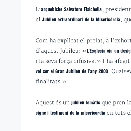
L’
, presiden
arquebisbe Salvatore Fisichella
el
, qu
Jubileu extraordinari de la Misericòrdia
Com ha explicat el prelat, a l’exhor
d’aquest Jubileu: «
L’Església viu un desig
i la seva força difusiva.» I ha afegi
. Qualse
vol ser el Gran Jubileu de l’any 2000
finalitats.»
Aquest és un
que pren la
jubileu temàtic
en tots e
signe i testimoni de la misericòrdia