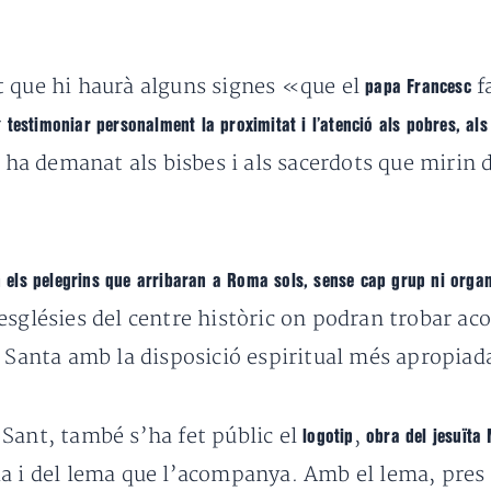
t que hi haurà alguns signes «que el
f
papa Francesc
r
testimoniar personalment la proximitat i l’atenció als pobres, als
ha demanat als bisbes i als sacerdots que mirin de
 els pelegrins que arribaran a Roma sols, sense cap grup ni organ
esglésies del centre històric on podran trobar aco
a Santa amb la disposició espiritual més apropiad
Sant, també s’ha fet públic el
,
logotip
obra del jesuïta
a i del lema que l’acompanya. Amb el lema, pres 