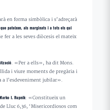
arà en forma simbòlica i s’adreçarà
 que pateixen, als marginats i a tots els qui
 fer a les seves diòcesis el mateix
. «Per a ells», ha dit Mons.
ització
llida i viure moments de pregària i
a a l’esdeveniment jubilar».
: «Constitueix un
Marko I. Rupnik
de Lluc 6,36, ‘Misericordiosos com