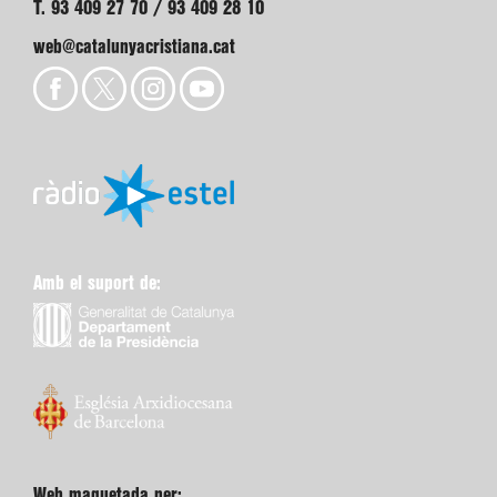
T. 93 409 27 70 / 93 409 28 10
web@catalunyacristiana.cat
Amb el suport de:
Web maquetada per: