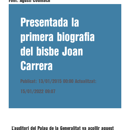
Font:
Agustí Codinach
Presentada la
primera biografia
del bisbe Joan
Carrera
Publicat: 13/01/2015 00:00
Actualitzat:
15/01/2022 09:07
L’auditori del
Palau de la Generalitat
va acollir aquest