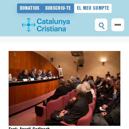
DONATIUS
SUBSCRIU-TE
EL MEU COMPTE
Vés
al
contingut