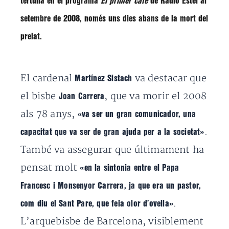
tertúlia en el programa
El primer cafè
de
Ràdio Estel
al
setembre de 2008, només uns dies abans de la mort del
prelat.
El cardenal
va destacar que
Martínez Sistach
el bisbe
, que va morir el 2008
Joan Carrera
als 78 anys,
«va ser un gran comunicador, una
.
capacitat que va ser de gran ajuda per a la societat»
També va assegurar que últimament ha
pensat molt
«en la sintonia entre el Papa
Francesc i Monsenyor Carrera, ja que era un pastor,
.
com diu el Sant Pare, que feia olor d’ovella»
L’arquebisbe de Barcelona, visiblement