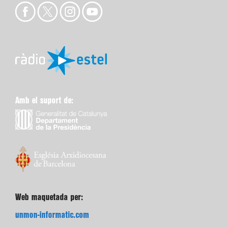
Amb el suport de:
Web maquetada per:
unmon-informatic.com