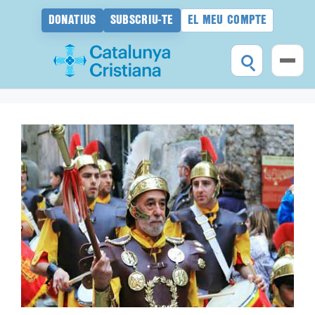
DONATIUS
SUBSCRIU-TE
EL MEU COMPTE
Vés
al
contingut