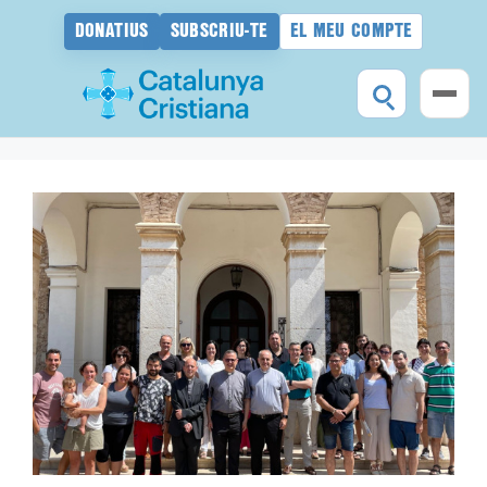
DONATIUS
SUBSCRIU-TE
EL MEU COMPTE
Vés
al
contingut