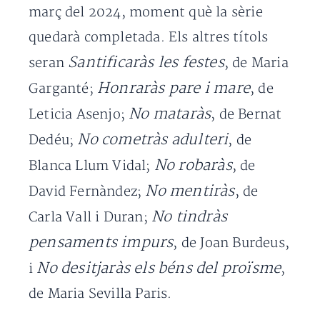
març del 2024, moment què la sèrie
quedarà completada. Els altres títols
Santificaràs les festes
seran
, de Maria
Honraràs pare i mare
Garganté;
, de
No mataràs
Leticia Asenjo;
, de Bernat
No cometràs adulteri
Dedéu;
, de
No robaràs
Blanca Llum Vidal;
, de
No mentiràs
David Fernàndez;
, de
No tindràs
Carla Vall i Duran;
pensaments impurs
, de Joan Burdeus,
No desitjaràs els béns del proïsme
i
,
de Maria Sevilla Paris.