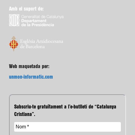
Amb el suport de:
Web maquetada per:
unmon-informatic.com
Subscriu-te gratuïtament a l’e-butlletí de “Catalunya
Cristiana”.