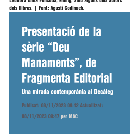
L’editora Anna Punsoda, enmig, amb alguns dels autors
dels llibres. |
Font:
Agustí Codinach.
Presentació de la
sèrie “Deu
Manaments”, de
Fragmenta Editorial
Una mirada contemporània al Decàleg
Publicat: 08/11/2023 09:42
Actualitzat:
08/11/2023 09:47
per MAC