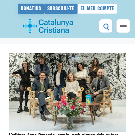
DONATIUS
SUBSCRIU-TE
EL MEU COMPTE
Vés
al
contingut