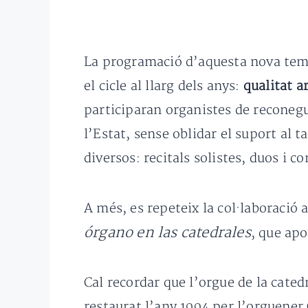
La programació d’aquesta nova temp
el cicle al llarg dels anys:
qualitat ar
participaran organistes de reconegu
l’Estat, sense oblidar el suport al 
diversos: recitals solistes, duos i c
A més, es repeteix la col·laboració
órgano en las catedrales
, que apo
Cal recordar que l’orgue de la cated
restaurat l’any 1994 per l’orguene