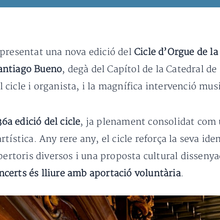
 presentat una nova edició del
Cicle d’Orgue de la
antiago Bueno
, degà del Capítol de la Catedral de
el cicle i organista, i la magnífica intervenció mu
36a edició del cicle
, ja plenament consolidat com u
tística. Any rere any, el cicle reforça la seva id
pertoris diversos i una proposta cultural disseny
ncerts és lliure amb aportació voluntària
.