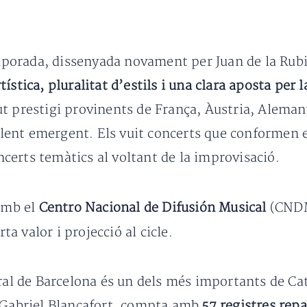
orada, dissenyada novament per Juan de la Rubia
tística, pluralitat d’estils i una clara aposta per 
t prestigi provinents de França, Àustria, Aleman
talent emergent. Els vuit concerts que conformen 
oncerts temàtics al voltant de la improvisació.
 amb el
Centro Nacional de Difusión Musical
(CNDM
rta valor i projecció al cicle.
ral de Barcelona és un dels més importants de Cat
r Gabriel Blancafort, compta amb
57 registres repa