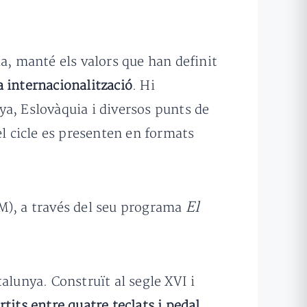
, manté els valors que han definit
la internacionalització
. Hi
ya, Eslovàquia i diversos punts de
el cicle es presenten en formats
El
), a través del seu programa
alunya. Construït al segle XVI i
rtits entre quatre teclats i pedal
.