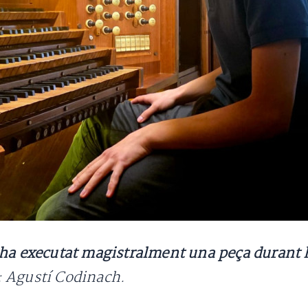
 ha executat magistralment una peça durant la
: Agustí Codinach.