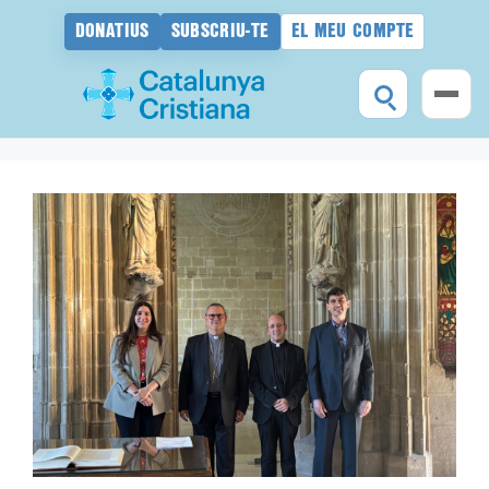
DONATIUS
SUBSCRIU-TE
EL MEU COMPTE
Vés
al
contingut