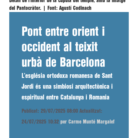
Detall de l’interior de la cúpula del temple, amb la imatge
del Pantocràtor. |
Font:
Agustí Codinach
Pont entre orient i
occident al teixit
urbà de Barcelona
L’església ortodoxa romanesa de Sant
Jordi és una simbiosi arquitectònica i
espiritual entre Catalunya i Romania
Publicat: 29/07/2025 08:00
Actualitzat:
24/07/2025 10:32
per Carme Munté Margalef