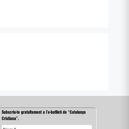
Subscriu-te gratuïtament a l’e-butlletí de “Catalunya
Cristiana”.