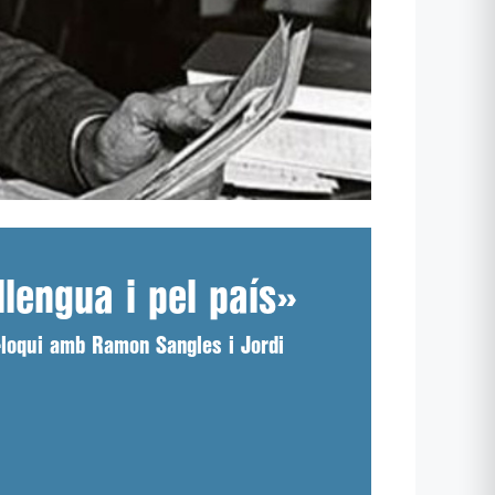
lengua i pel país»
l·loqui amb Ramon Sangles i Jordi