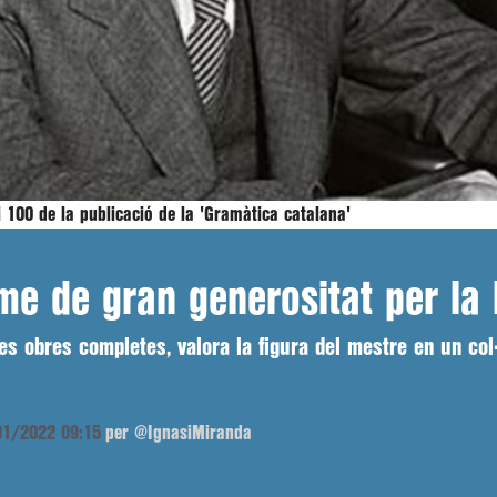
100 de la publicació de la 'Gramàtica catalana'
 de gran generositat per la l
 les obres completes, valora la figura del mestre en un co
/01/2022 09:15
per @IgnasiMiranda