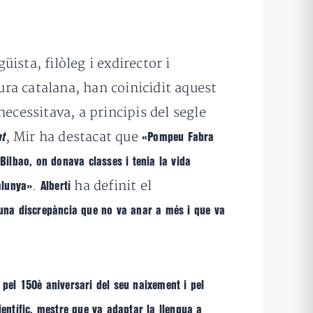
ngüista, filòleg i exdirector i
tura catalana, han coinicidit aquest
ecessitava, a principis del segle
, Mir ha destacat que
at
«Pompeu Fabra
Bilbao, on donava classes i tenia la vida
.
ha definit el
alunya»
Albertí
una discrepància que no va anar a més i que va
el 150è aniversari del seu naixement i pel
ientífic, mestre que va adaptar la llengua a