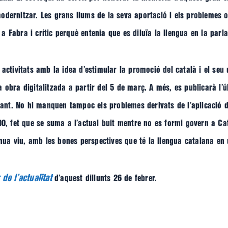
a modernitzar. Les grans llums de la seva aportació i els problemes
 Fabra i crític perquè entenia que es diluïa la llengua en la parl
activitats amb la idea d’estimular la promoció del català i el seu ú
 obra digitalitzada a partir del 5 de març. A més, es publicarà l’ú
erant. No hi manquen tampoc els problemes derivats de l’aplicació de
00, fet que se suma a l’actual buit mentre no es formi govern a Ca
a viu, amb les bones perspectives que té la llengua catalana en u
 de l’actualitat
d’aquest dillunts 26 de febrer.