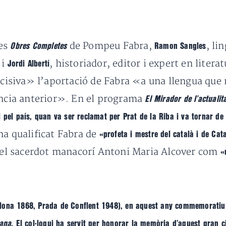
les
de Pompeu Fabra,
, li
Obres Completes
Ramon Sangles
 i
, historiador, editor i expert en litera
Jordi Albertí
ecisiva» l’aportació de Fabra «a una llengua que n
ència anterior». En el programa
El Mirador de l’actualit
 pel país, quan va ser reclamat per Prat de la Riba i va tornar de 
ha qualificat Fabra de
«profeta i mestre del català i de Cat
el sacerdot manacorí Antoni Maria Alcover com
«
lona 1868, Prada de Conflent 1948), en aquest any commemoratiu p
lana
. El col·loqui ha servit per honorar la memòria d’aquest gran c