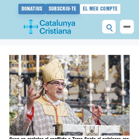
DONATIUS
SUBSCRIU-TE
EL MEU COMPTE
Vés
al
contingut