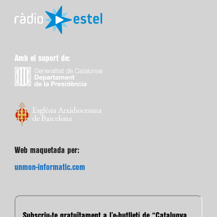
Amb el suport de:
Web maquetada per:
unmon-informatic.com
Subscriu-te gratuïtament a l’e-butlletí de “Catalunya