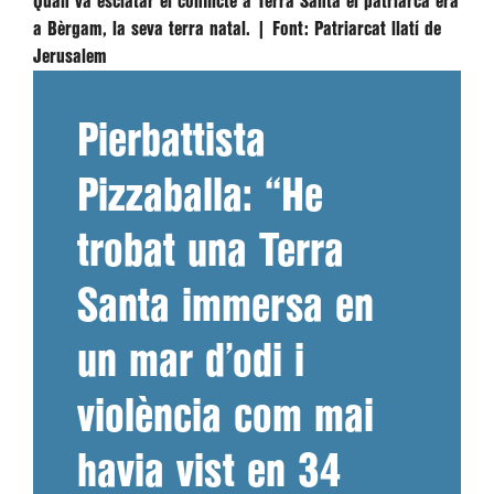
Quan va esclatar el conflicte a Terra Santa el patriarca era
a Bèrgam, la seva terra natal. |
Font:
Patriarcat llatí de
Jerusalem
Pierbattista
Pizzaballa: “He
trobat una Terra
Santa immersa en
un mar d’odi i
violència com mai
havia vist en 34