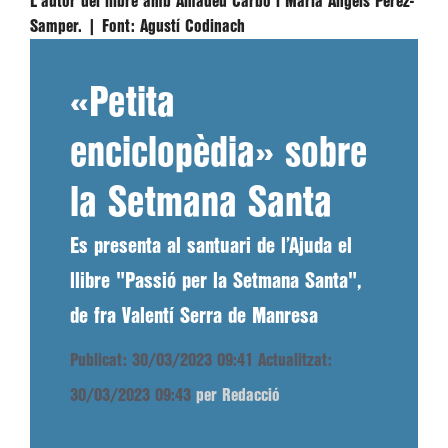
L'autor del llibre amb Amadeu Carbó i Maria Àngels Pérez-
Samper. |
Font:
Agustí Codinach
«Petita
enciclopèdia» sobre
la Setmana Santa
Es presenta al santuari de l’Ajuda el
llibre "Passió per la Setmana Santa",
de fra Valentí Serra de Manresa
Publicat: 30/03/2023 09:41
Actualitzat:
30/03/2023 09:43
per Redacció